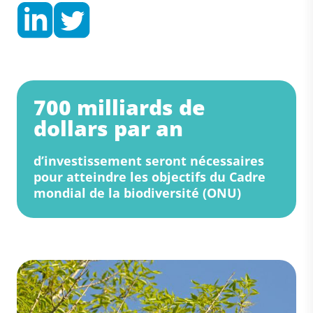
700 milliards de
dollars par an
d’investissement seront nécessaires
pour atteindre les objectifs du Cadre
mondial de la biodiversité (ONU)