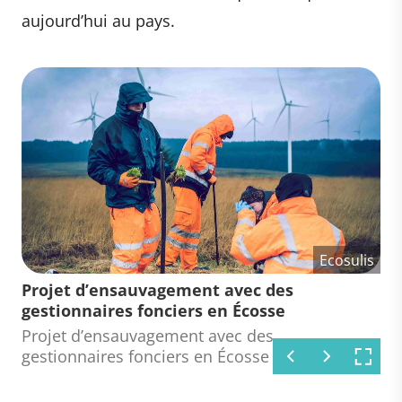
aujourd’hui au pays.
Ecosulis
Ecosulis
Ecosulis
Projet d’ensauvagement avec des
Projet d’ensauvagement avec des
Projet d’ensauvagement avec des
gestionnaires fonciers en Écosse
gestionnaires fonciers en Écosse
gestionnaires fonciers en Écosse
Projet d’ensauvagement avec des
Projet d’ensauvagement avec des
Projet d’ensauvagement avec des
gestionnaires fonciers en Écosse
gestionnaires fonciers en Écosse
gestionnaires fonciers en Écosse