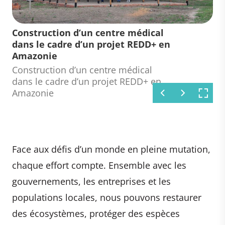
Populations locales dans le cadre
Singes-écureuils dans le cadre d’un
Construction d’un centre médical
d'un projet REDD+ en Amazonie
projet REDD+ en Amazonie
dans le cadre d’un projet REDD+ en
Amazonie
Populations locales dans le cadre
Singes-écureuils dans le cadre d’un
d'un projet REDD+ en Amazonie
projet REDD+ en Amazonie
Construction d’un centre médical
dans le cadre d’un projet REDD+ en
Amazonie
Face aux défis d’un monde en pleine mutation,
chaque effort compte. Ensemble avec les
gouvernements, les entreprises et les
populations locales, nous pouvons restaurer
des écosystèmes, protéger des espèces